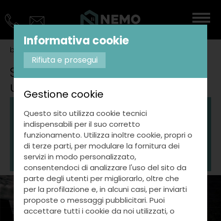
Informativa cookie
blog
scopri i vantaggi di acquistare un
...
Rifiuta e prosegui
Scopri i vantaggi di acquistare
un immobile ad alta efficienza
Gestione cookie
Nel mercato immobiliare attuale,
Questo sito utilizza cookie tecnici
l'efficienza energetica non è solo una
indispensabili per il suo corretto
questione di sostenibilità ambientale,
funzionamento. Utilizza inoltre cookie, propri o
ma anche di significativo risparmio
di terze parti, per modulare la fornitura dei
economico e comfort abitativo.
servizi in modo personalizzato,
consentendoci di analizzare l'uso del sito da
parte degli utenti per migliorarlo, oltre che
per la profilazione e, in alcuni casi, per inviarti
proposte o messaggi pubblicitari. Puoi
accettare tutti i cookie da noi utilizzati, o