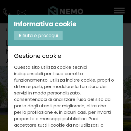
Informativa cookie
blog
le zone più esclusive di san marino dove
...
Rifiuta e prosegui
Le Zone Più Esclusive di San
Marino Dove Acquistare Ville e
Gestione cookie
Attici di Lusso
Questo sito utilizza cookie tecnici
indispensabili per il suo corretto
funzionamento. Utilizza inoltre cookie, propri o
di terze parti, per modulare la fornitura dei
servizi in modo personalizzato,
consentendoci di analizzare l'uso del sito da
parte degli utenti per migliorarlo, oltre che
per la profilazione e, in alcuni casi, per inviarti
proposte o messaggi pubblicitari. Puoi
accettare tutti i cookie da noi utilizzati, o