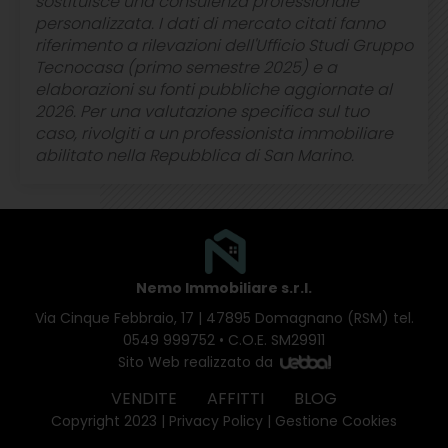
sostituisce una consulenza professionale
personalizzata. I dati di mercato citati fanno
riferimento a rilevazioni dell'Ufficio Studi Gruppo
Tecnocasa (primo semestre 2025) e a
elaborazioni su fonti pubbliche aggiornate al
2026. Per una valutazione specifica sul tuo
caso, rivolgiti a un professionista immobiliare
abilitato nella Repubblica di San Marino.
Nemo Immobiliare s.r.l.
Via Cinque Febbraio, 17 | 47895 Domagnano (RSM)
tel.
0549 999752
• C.O.E. SM29911
Sito Web realizzato da
VENDITE
AFFITTI
BLOG
Copyright 2023 |
Privacy Policy
|
Gestione Cookies