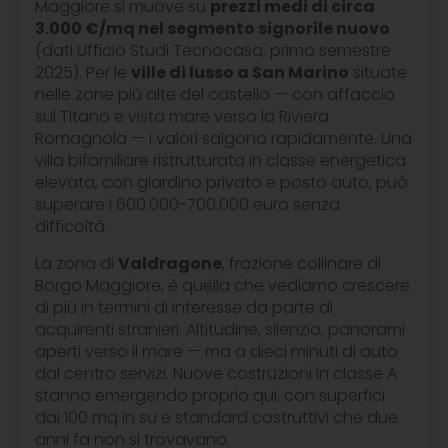
Maggiore si muove su
prezzi medi di circa
3.000 €/mq nel segmento signorile nuovo
(dati Ufficio Studi Tecnocasa, primo semestre
2025). Per le
ville di lusso a San Marino
situate
nelle zone più alte del castello — con affaccio
sul Titano e vista mare verso la Riviera
Romagnola — i valori salgono rapidamente. Una
villa bifamiliare ristrutturata in classe energetica
elevata, con giardino privato e posto auto, può
superare i 600.000-700.000 euro senza
difficoltà.
La zona di
Valdragone
, frazione collinare di
Borgo Maggiore, è quella che vediamo crescere
di più in termini di interesse da parte di
acquirenti stranieri. Altitudine, silenzio, panorami
aperti verso il mare — ma a dieci minuti di auto
dal centro servizi. Nuove costruzioni in classe A
stanno emergendo proprio qui, con superfici
dai 100 mq in su e standard costruttivi che due
anni fa non si trovavano.