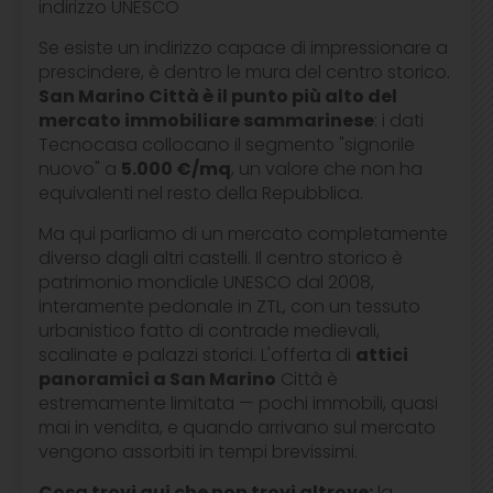
indirizzo UNESCO
Se esiste un indirizzo capace di impressionare a
prescindere, è dentro le mura del centro storico.
San Marino Città è il punto più alto del
mercato immobiliare sammarinese
: i dati
Tecnocasa collocano il segmento "signorile
nuovo" a
5.000 €/mq
, un valore che non ha
equivalenti nel resto della Repubblica.
Ma qui parliamo di un mercato completamente
diverso dagli altri castelli. Il centro storico è
patrimonio mondiale UNESCO dal 2008,
interamente pedonale in ZTL, con un tessuto
urbanistico fatto di contrade medievali,
scalinate e palazzi storici. L'offerta di
attici
panoramici a San Marino
Città è
estremamente limitata — pochi immobili, quasi
mai in vendita, e quando arrivano sul mercato
vengono assorbiti in tempi brevissimi.
Cosa trovi qui che non trovi altrove:
la